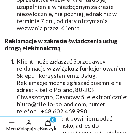
uzupełnienia w niezbędnym zakresie
niezwłocznie, nie później jednak niż w
terminie 7 dni, od daty otrzymania
wezwania przez Klienta.
Reklamacje w zakresie świadczenia usług
drogą elektroniczną
Klient może zgłaszać Sprzedawcy
reklamacje w związku z funkcjonowaniem
Sklepu i korzystaniem z Usług.
Reklamacje można zgłaszać pisemnie na
adres: Ritello Poland, 80-209
Chwaszczyno, Ceynowy 5, elektronicznie:
biuro@ritello-poland.com, numer
telefonu +48 602 469 990
W reklamacji Klient powinien podać
Produkty w koszyku: 0. Zobacz szc
swoje imię i nazwisko, adres do
Menu
Zaloguj się
Koszyk
korespondencji, rodzaj i opis zaistniałego