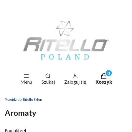
Otwórz wyszukiwarkę
Produkty w ko
Menu
Szukaj
Zaloguj się
Koszyk
Przejdź do:
Ritello Sklep
Aromaty
Produkty:
4