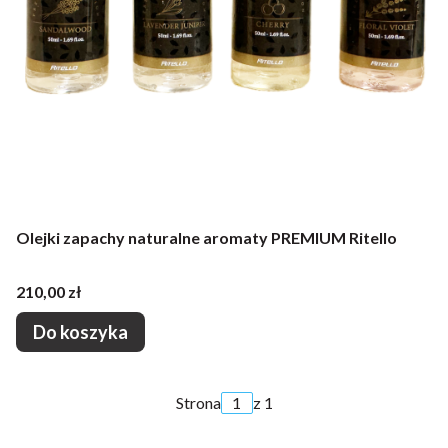
Olejki zapachy naturalne aromaty PREMIUM Ritello
Cena
210,00 zł
Do koszyka
Strona
z 1