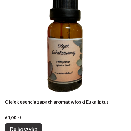
Olejek esencja zapach aromat włoski Eukaliptus
Cena
60,00 zł
Do koszyka