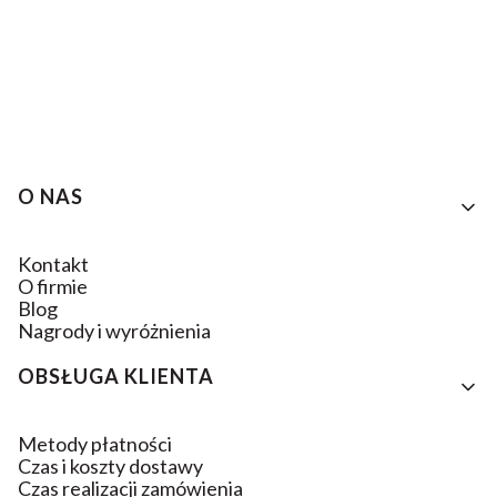
Linki w stopce
O NAS
Kontakt
O firmie
Blog
Nagrody i wyróżnienia
OBSŁUGA KLIENTA
Metody płatności
Czas i koszty dostawy
Czas realizacji zamówienia